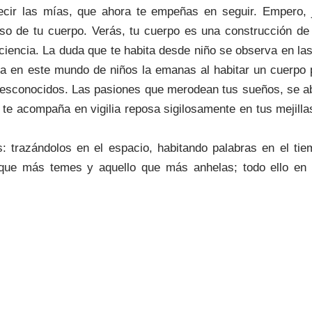
ecir las mías, que ahora te empeñas en seguir. Empero,
curso de tu cuerpo. Verás, tu cuerpo es una construcción d
sciencia. La duda que te habita desde niño se observa en las
iña en este mundo de niños la emanas al habitar un cuerpo
 desconocidos. Las pasiones que merodean tus sueños, se a
ue te acompaña en vigilia reposa sigilosamente en tus mejill
: trazándolos en el espacio, habitando palabras en el tie
o que más temes y aquello que más anhelas; todo ello en