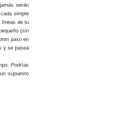
 jamás serán
e cada simple
 líneas de tu
 pequeño (sin
bren paso en
as y se pasea
mpo. Podrías
 un supuesto